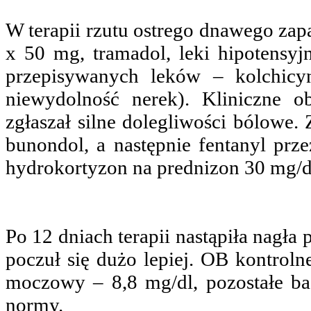
W terapii rzutu ostrego dnawego za
x 50 mg, tramadol, leki hipotensyj
przepisywanych leków – kolchicy
niewydolność nerek). Kliniczne o
zgłaszał silne dolegliwości bólowe.
bunondol, a następnie fentanyl prze
hydrokortyzon na prednizon 30 mg/d
Po 12 dniach terapii nastąpiła nagła 
poczuł się dużo lepiej. OB kontrolne
moczowy – 8,8 mg/dl, pozostałe bad
normy.