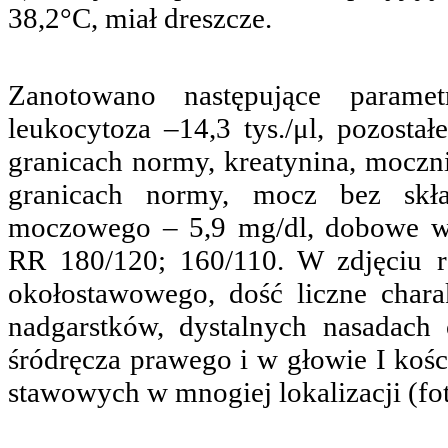
38,2°C, miał dreszcze.
Zanotowano następujące parame
leukocytoza –14,3 tys./μl, pozost
granicach normy, kreatynina, moczni
granicach normy, mocz bez skła
moczowego – 5,9 mg/dl, dobowe w
RR 180/120; 160/110. W zdjęciu r
okołostawowego, dość liczne chara
nadgarstków, dystalnych nasadach
śródręcza prawego i w głowie I kośc
stawowych w mnogiej lokalizacji (fot