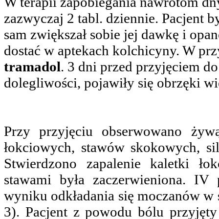
W terapii zapobiegania nawrotom dn
zazwyczaj 2 tabl. dziennie. Pacjent
sam zwiększał sobie jej dawkę i opa
dostać w aptekach kolchicyny. W pr
tramadol
. 3 dni przed przyjęciem do
dolegliwości, pojawiły się obrzęki w
Przy przyjęciu obserwowano żywą
łokciowych, stawów skokowych, si
Stwierdzono zapalenie kaletki ło
stawami była zaczerwieniona. IV
wyniku odkładania się moczanów w st
3). Pacjent z powodu bólu przyjęt