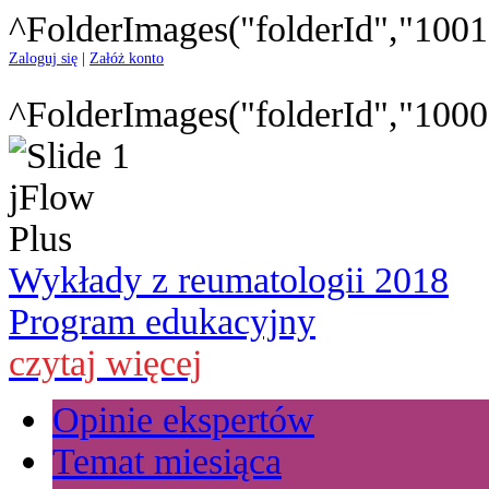
^FolderImages("folderId","1001
Zaloguj się
|
Załóż konto
^FolderImages("folderId","1000
Wykłady z reumatologii 2018
Program edukacyjny
czytaj więcej
Opinie ekspertów
Temat miesiąca