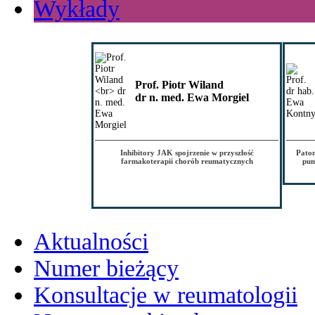
Wykłady
Prof. Piotr Wiland
dr n. med. Ewa Morgiel
Inhibitory JAK spojrzenie w przyszłość
Patom
farmakoterapii chorób reumatycznych
pun
Aktualności
Numer bieżący
Konsultacje w reumatologii