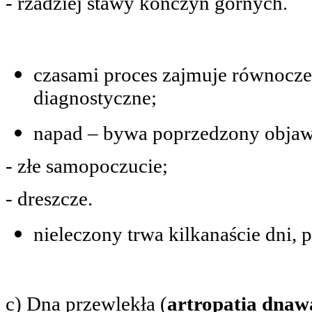
- rzadziej stawy kończyn górnych.
czasami proces zajmuje równocześ
diagnostyczne;
napad – bywa poprzedzony obja
- złe samopoczucie;
- dreszcze.
nieleczony trwa kilkanaście dni, 
c) Dna przewlekła (
artropatia dnaw