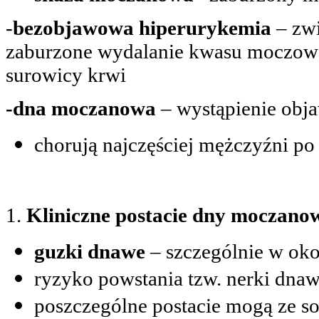
-
bezobjawowa hiperurykemia
– zwi
zaburzone wydalanie kwasu moczoweg
surowicy krwi
-dna moczanowa
– wystąpienie ob
chorują najczęściej mężczyźni po 
1.
Kliniczne postacie dny moczano
guzki dnawe
– szczególnie w oko
ryzyko powstania tzw. nerki dna
poszczególne postacie mogą ze so