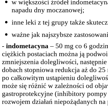
w większości źródeł indometacyna
napadu dny moczanowej;
inne leki z tej grupy także skutec
ważne jak najszybsze zastosowani
-
indometacyna
– 50 mg co 6 godzin
ciężkich postaciach można ją podwoi
zmniejszenia dolegliwości, następnie
dobach stopniowa redukcja aż do 2
po całkowitym ustąpieniu dolegliwo
może się różnić w zależności od obj
gastroprotekcyjne (inhibitory pomp
rozwojem działań niepożądanych n