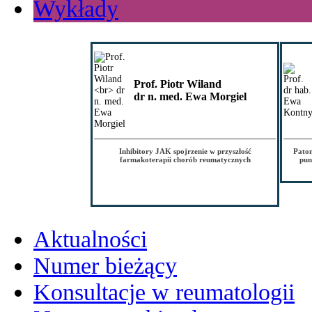
Wykłady
Prof. Piotr Wiland
dr n. med. Ewa Morgiel
Inhibitory JAK spojrzenie w przyszłość
Patom
farmakoterapii chorób reumatycznych
pun
Aktualności
Numer bieżący
Konsultacje w reumatologii