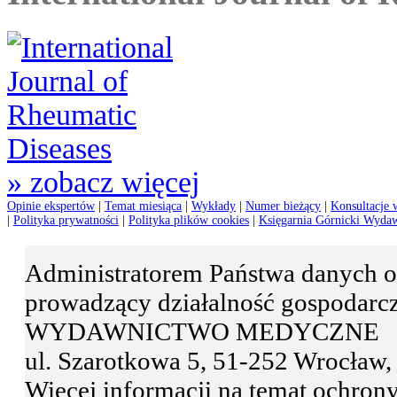
» zobacz więcej
Opinie ekspertów
|
Temat miesiąca
|
Wykłady
|
Numer bieżący
|
Konsultacje 
|
Polityka prywatności
|
Polityka plików cookies
|
Księgarnia Górnicki Wyda
Administratorem Państwa danyc
prowadzący działalność gospodar
WYDAWNICTWO MEDYCZNE
ul. Szarotkowa 5, 51-252 Wrocła
Więcej informacji na temat ochro