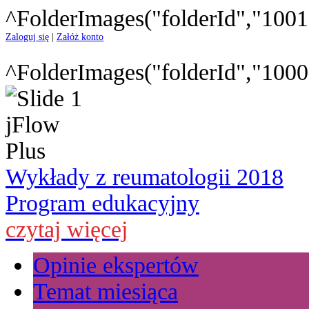
^FolderImages("folderId","1001
Zaloguj się
|
Załóż konto
^FolderImages("folderId","1000
Wykłady z reumatologii 2018
Program edukacyjny
czytaj więcej
Opinie ekspertów
Temat miesiąca