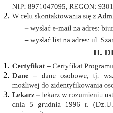
NIP: 8971047095, REGON: 9301
W celu skontaktowania się z Admi
– wysłać e-mail na adres: bi
– wysłać list na adres: ul. S
II. 
Certyfikat
– Certyfikat Program
Dane
– dane osobowe, tj. wsz
możliwej do zidentyfikowania oso
Lekarz
– lekarz w rozumieniu ust
dnia 5 grudnia 1996 r. (Dz.U