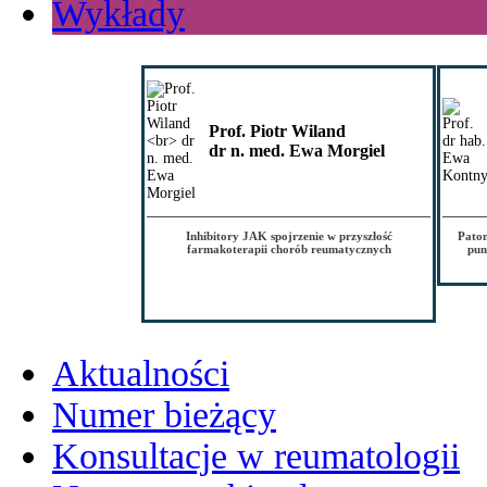
Wykłady
Prof. Piotr Wiland
dr n. med. Ewa Morgiel
Inhibitory JAK spojrzenie w przyszłość
Patom
farmakoterapii chorób reumatycznych
pun
Aktualności
Numer bieżący
Konsultacje w reumatologii