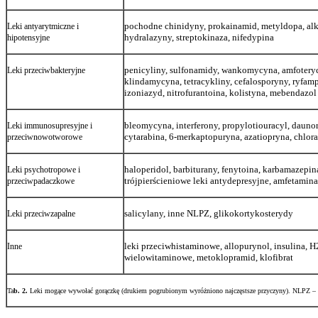
pochodne chinidyny, prokainamid, metyldopa, alk
Leki antyarytmiczne i
hydralazyny, streptokinaza, nifedypina
hipotensyjne
penicyliny, sulfonamidy, wankomycyna, amfotery
Leki przeciwbakteryjne
klindamycyna, tetracykliny, cefalosporyny, ryfam
izoniazyd, nitrofurantoina, kolistyna, mebendazol
bleomycyna, interferony, propylotiouracyl, dauno
Leki immunosupresyjne i
cytarabina, 6-merkaptopuryna, azatiopryna, chlo
przeciwnowotworowe
haloperidol, barbiturany, fenytoina, karbamazepi
Leki psychotropowe i
trójpierścieniowe leki antydepresyjne, amfetamin
przeciwpadaczkowe
salicylany, inne NLPZ, glikokortykosterydy
Leki przeciwzapalne
leki przeciwhistaminowe, allopurynol, insulina, H
Inne
wielowitaminowe, metoklopramid, klofibrat
Ta
b. 2.
Leki mogące wywołać gorączkę (drukiem pogrubionym wyróżniono najczęstsze przyczyny). NLPZ – n