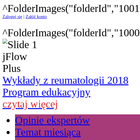
^FolderImages("folderId","1001
Zaloguj się
|
Załóż konto
^FolderImages("folderId","1000
Wykłady z reumatologii 2018
Program edukacyjny
czytaj więcej
Opinie ekspertów
Temat miesiąca