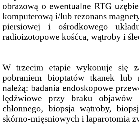
obrazową o ewentualne RTG uzębien
komputerową i/lub rezonans magnetyc
piersiowej i ośrodkowego ukła
radioizotopowe kośćca, wątroby i śle
W trzecim etapie wykonuje się z
pobraniem bioptatów tkanek lub 
należą: badania endoskopowe przew
lędźwiowe przy braku objawów o
chłonnego, biopsja wątroby, biops
skórno-mięsniowych i laparotomia 