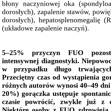
błony naczyniowej oka (spondyloar
dorosłych), zapalenie stawów, powię
dorosłych), hepatosplenomegalię 
(układowe zapalenie naczyń).
5–25% przyczyn FUO pozostaj
intensywnej diagnostyki. Niepowod
w przypadku długo trwającyc
Przeciętny czas od wystąpienia go
różnych autorów wynosi 40–49 dni (
20%) gorączka ustępuje spontanic
czasie powrócić, zwykle już z 
Niektóre osoby z FUO zdrowieją