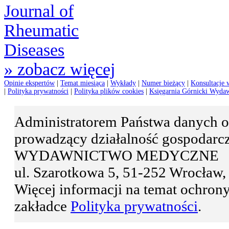
» zobacz więcej
Opinie ekspertów
|
Temat miesiąca
|
Wykłady
|
Numer bieżący
|
Konsultacje 
|
Polityka prywatności
|
Polityka plików cookies
|
Księgarnia Górnicki Wyda
Administratorem Państwa danyc
prowadzący działalność gospodar
WYDAWNICTWO MEDYCZNE
ul. Szarotkowa 5, 51-252 Wrocła
Więcej informacji na temat ochro
zakładce
Polityka prywatności
.