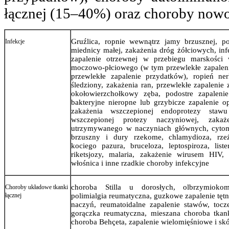
łącznej (15–40%) oraz choroby now
Gruźlica, ropnie wewnątrz jamy brzusznej, p
Infekcje
miednicy małej, zakażenia dróg żółciowych, inf
zapalenie otrzewnej w przebiegu marskości 
moczowo-płciowego (w tym przewlekłe zapalen
przewlekłe zapalenie przydatków), ropień ne
śledziony, zakażenia ran, przewlekłe zapalenie
okołowierzchołkowy zęba, podostre zapalenie
bakteryjne nieropne lub grzybicze zapalenie
zakażenia wszczepionej endoprotezy staw
wszczepionej protezy naczyniowej, zakaż
utrzymywanego w naczyniach głównych, cytome
brzuszny i dury rzekome, chlamydioza, rzeż
kociego pazura, bruceloza, leptospiroza, lister
riketsjozy, malaria, zakażenie wirusem HIV,
włośnica i inne rzadkie choroby infekcyjne
choroba Stilla u dorosłych, olbrzymiokom
Choroby układowe tkanki
łącznej
polimialgia reumatyczna, guzkowe zapalenie tętn
naczyń, reumatoidalne zapalenie stawów, toc
gorączka reumatyczna, mieszana choroba tkanki
choroba Behçeta, zapalenie wielomięśniowe i s