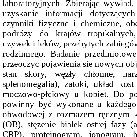
laboratoryjnych. Zbierając wywiad,
uzyskanie informacji dotyczący
czynniki fizyczne i chemiczne, o
podróży do krajów tropikalnych
używek i leków, przebytych zabiegów
rodzinnego. Badanie przedmiotow
przeoczyć pojawienia się nowych ob
stan skóry, węzły chłonne, nar
splenomegalia), zatoki, układ ko
moczowo-płciowy u kobiet. Do po
powinny być wykonane u każdego 
obwodowej z rozmazem ręcznym kr
(OB), stężenie białek ostrej fazy 
CRP), proteinogram, jonogram, b