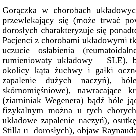
Gorączka w chorobach układowych
przewlekający się (może trwać po
dorosłych charakteryzuje się ponad
Pacjenci z chorobami układowymi tk
uczucie osłabienia (reumatoid
rumieniowaty układowy – SLE), b
okolicy kąta żuchwy i gałki oczne
zapalenie dużych naczyń), ból
skórnomięśniowe), nawracające k
(ziarniniak Wegenera) bądź bóle ją
fizykalnym można u tych chorych
układowe zapalenie naczyń), osutk
Stilla u dorosłych), objaw Raynauda