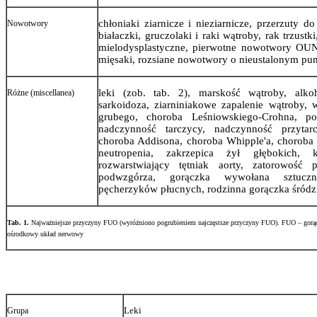
chłoniaki ziarnicze i nieziarnicze, przerzuty 
Nowotwory
białaczki, gruczolaki i raki wątroby, rak trzustki
mielodysplastyczne, pierwotne nowotwory OUN,
mięsaki, rozsiane nowotwory o nieustalonym pun
leki (zob. tab. 2), marskość wątroby, alko
Różne (miscellanea)
sarkoidoza, ziarniniakowe zapalenie wątroby, w
grubego, choroba Leśniowskiego-Crohna, pod
nadczynność tarczycy, nadczynność przytar
choroba Addisona, choroba Whipple'a, choroba 
neutropenia, zakrzepica żył głębokich, 
rozwarstwiający tętniak aorty, zatorowość p
podwzgórza, gorączka wywołana sztuczni
pęcherzyków płucnych, rodzinna gorączka śród
Tab. 1.
Najważniejsze przyczyny FUO (wyróżniono pogrubieniem najczęstsze przyczyny FUO). FUO – gorąc
ośrodkowy układ nerwowy
Leki
Grupa