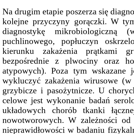
Na drugim etapie poszerza się diagn
kolejne przyczyny gorączki. W ty
diagnostykę mikrobiologiczną
puchlinowego, popłuczyn oskrze
kierunku zakażenia prątkami gru
bezpośrednie z plwociny oraz h
atypowych). Poza tym wskazane j
wykluczyć zakażenia wirusowe (w 
grzybicze i pasożytnicze. U chory
celowe jest wykonanie badań sero
układowych chorób tkanki łączn
nowotworowych. W zależności od 
nieprawidłowości w badaniu fizykal