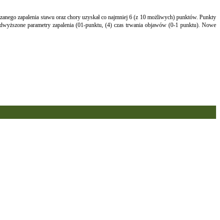
dzanego zapalenia stawu oraz chory uzyskał co najmniej 6 (z 10 możliwych) punktów. Punkty
podwyższone parametry zapalenia (01-punktu, (4) czas trwania objawów (0-1 punktu). Nowe