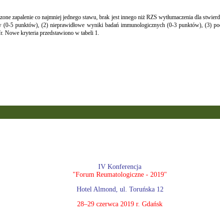
one zapalenie co najmniej jednego stawu, brak jest innego niż RZS wytłumaczenia dla stwier
awów (0-5 punktów), (2) nieprawidłowe wyniki badań immunologicznych (0-3 punktów), (3) 
. Nowe kryteria przedstawiono w tabeli 1.
IV Konferencja
"Forum Reumatologiczne - 2019"
Hotel Almond, ul. Toruńska 12
28–29 czerwca 2019 r. Gdańsk