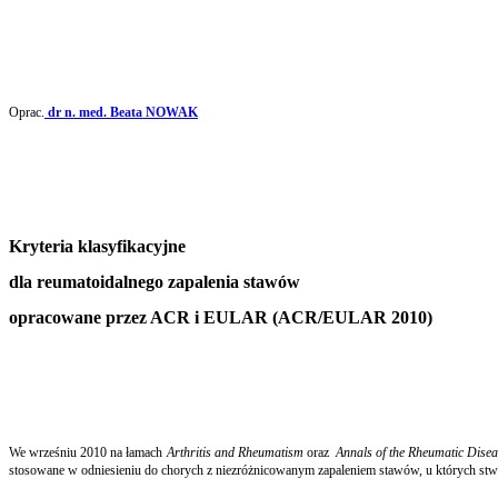
Oprac.
dr n. med. Beata NOWAK
Kryteria klasyfikacyjne
dla reumatoidalnego zapalenia stawów
opracowane przez ACR i EULAR (ACR/EULAR 2010)
We wrześniu 2010 na łamach
Arthritis and Rheumatism
oraz
Annals of the Rheumatic Dise
stosowane w odniesieniu do chorych z niezróżnicowanym zapaleniem stawów, u których stwi