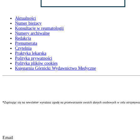
Aktualności
Numer bieżący
Konsultacje w reumatologii
Numery archiwalne
Redakcja
Prenumerata
Czytelnia
Praktyka lekarska
Polityka prywatności
Polityka plików cookies
Księgarnia Górnicki Wydawnictwo Medyczne
*
Zapisując się na newsletter wyrażasz zgodę na przetwarzanie swoich danych osobowych w celu otrzymyw
Email