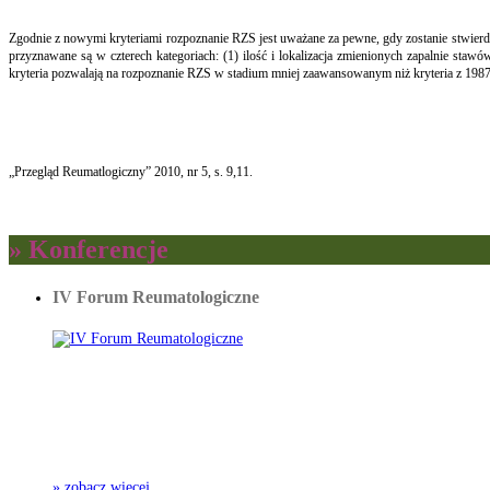
Zgodnie z nowymi kryteriami rozpoznanie RZS jest uważane za pewne, gdy zostanie stwierdz
przyznawane są w czterech kategoriach: (1) ilość i lokalizacja zmienionych zapalnie st
kryteria pozwalają na rozpoznanie RZS w stadium mniej zaawansowanym niż kryteria z 1987r
„Przegląd Reumatlogiczny” 2010, nr 5, s. 9,11.
» Konferencje
IV Forum Reumatologiczne
» zobacz więcej