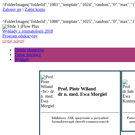
^FolderImages("folderId","1001","template","1024","random","0","max","1
Zaloguj się
|
Załóż konto
^FolderImages("folderId","1000","template","1025","random","0","max","1
Wykłady z reumatologii 2018
Program edukacyjny
czytaj więcej
Opinie ekspertów
Temat miesiąca
Wykłady
Prof. Piotr Wiland
dr n. med. Ewa Morgiel
Inhibitory JAK spojrzenie w przyszłość
Patom
farmakoterapii chorób reumatycznych
pun