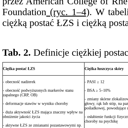
przez American College of Rhe
Foundation
(ryc. 1–4)
. W tabel
ciężką postać ŁZS i ciężką post
Tab. 2.
Definicje ciężkiej posta
Ciężka postać ŁZS
Ciężka łuszczyca skóry
- obecność nadżerek
- PASI ≥ 12
- obecność podwyższonych markerów stanu
- BSA ≥ 5–10%
zapalnego (CRP, OB)
- zmiany skórne zlokalizo
- deformacje stawów w wyniku choroby
głowy, rąk lub stóp, na pa
pośladkowej, powodujące 
- duża aktywność ŁZS mająca znaczny wpływ na
obniżenie jakości życia
- osłabienie funkcji fizyc
choroby na psychikę
- aktywne ŁZS ze zmianami pozastawowymi np.