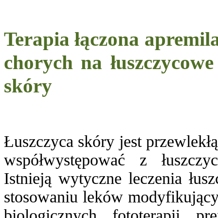
Terapia łączona apremila
chorych na łuszczycowe 
skóry
Łuszczyca skóry jest przewlekł
współwystępować z łuszczy
Istnieją wytyczne leczenia łu
stosowaniu leków modyfikując
biologicznych, fototerapii, p