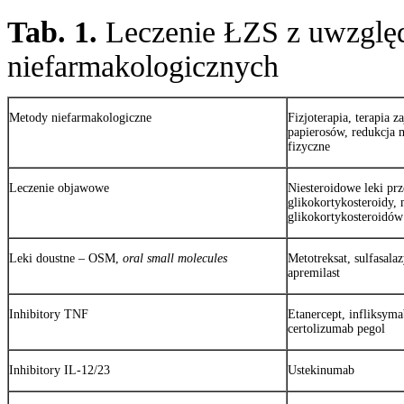
Tab. 1.
Leczenie ŁZS z uwzględ
niefarmakologicznych
Metody niefarmakologiczne
Fizjoterapia, terapia z
papierosów, redukcja m
fizyczne
Leczenie objawowe
Niesteroidowe leki pr
glikokortykosteroidy, 
glikokortykosteroidów
Leki doustne – OSM,
oral small molecules
Metotreksat, sulfasala
apremilast
Inhibitory TNF
Etanercept, infliksym
certolizumab pegol
Inhibitory IL-12/23
Ustekinumab