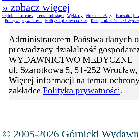
» zobacz więcej
Opinie ekspertów
|
Temat miesiąca
|
Wykłady
|
Numer bieżący
|
Konsultacje 
|
Polityka prywatności
|
Polityka plików cookies
|
Księgarnia Górnicki Wyda
Administratorem Państwa danyc
prowadzący działalność gospodar
WYDAWNICTWO MEDYCZNE
ul. Szarotkowa 5, 51-252 Wrocła
Więcej informacji na temat ochro
zakładce
Polityka prywatności
.
© 2005-2026 Górnicki Wydawn