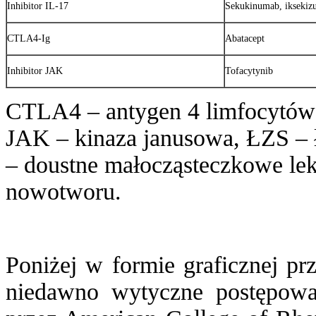
Inhibitor IL-17
Sekukinumab, iksekiz
CTLA4-Ig
Abatacept
Inhibitor JAK
Tofacytynib
CTLA4 – antygen 4 limfocytów T
JAK – kinaza janusowa, ŁZS –
– doustne małocząsteczkowe le
nowotworu.
Poniżej w formie graficznej p
niedawno wytyczne postępowa