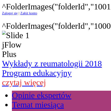
^FolderImages("folderId","1001
Zaloguj się
|
Załóż konto
^FolderImages("folderId","1000
Wykłady z reumatologii 2018
Program edukacyjny
czytaj więcej
Opinie ekspertów
Temat miesiąca