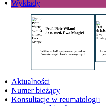
Wykłady
Prof. Piotr Wiland
dr n. med. Ewa Morgiel
Inhibitory JAK spojrzenie w przyszłość
Patom
farmakoterapii chorób reumatycznych
pun
Aktualności
Numer bieżący
Konsultacje w reumatologii