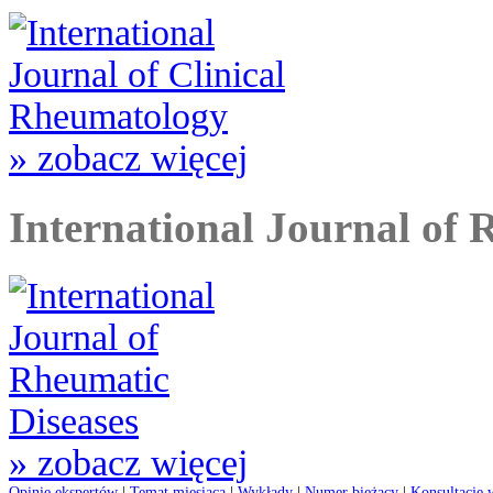
» zobacz więcej
International Journal of 
» zobacz więcej
Opinie ekspertów
|
Temat miesiąca
|
Wykłady
|
Numer bieżący
|
Konsultacje 