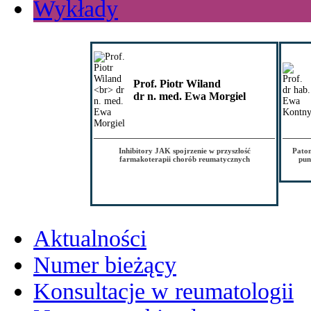
Wykłady
Prof. Piotr Wiland
dr n. med. Ewa Morgiel
Inhibitory JAK spojrzenie w przyszłość
Patom
farmakoterapii chorób reumatycznych
pun
Aktualności
Numer bieżący
Konsultacje w reumatologii