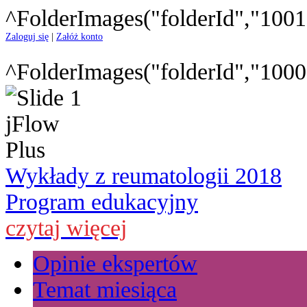
^FolderImages("folderId","1001
Zaloguj się
|
Załóż konto
^FolderImages("folderId","1000
Wykłady z reumatologii 2018
Program edukacyjny
czytaj więcej
Opinie ekspertów
Temat miesiąca