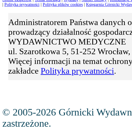
|
Polityka prywatności
|
Polityka plików cookies
|
Księgarnia Górnicki Wyda
Administratorem Państwa danyc
prowadzący działalność gospodar
WYDAWNICTWO MEDYCZNE
ul. Szarotkowa 5, 51-252 Wrocła
Więcej informacji na temat ochro
zakładce
Polityka prywatności
.
© 2005-2026 Górnicki Wydawn
zastrzeżone.