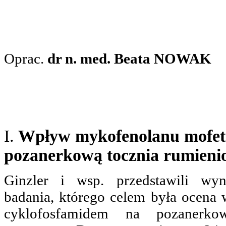
Oprac.
dr n. med. Beata NOWAK
I.
Wpływ mykofenolanu mofetil
pozanerkową tocznia rumieni
Ginzler i wsp. przedstawili wy
badania, którego celem była ocena
cyklofosfamidem na pozanerko