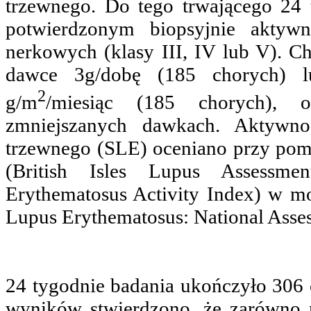
trzewnego. Do tego trwającego 24
potwierdzonym biopsyjnie aktyw
nerkowych (klasy III, IV lub V). 
dawce 3g/dobę (185 chorych) l
2
g/m
/miesiąc (185 chorych), o
zmniejszanych dawkach. Aktywno
trzewnego (SLE) oceniano przy po
(British Isles Lupus Assessm
Erythematosus Activity Index) w m
Lupus Erythematosus: National Ass
24 tygodnie badania ukończyło 306
wyników stwierdzono, że zarówno m