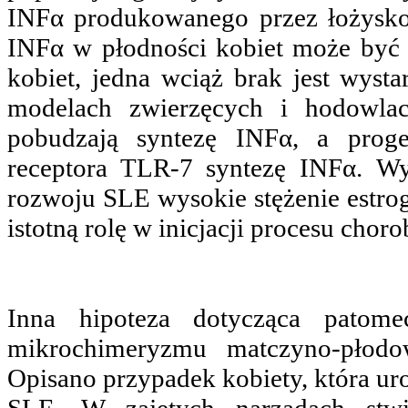
INFα produkowanego przez łożysko 
INFα w płodności kobiet może być
kobiet, jedna wciąż brak jest wys
modelach zwierzęcych i hodowla
pobudzają syntezę INFα, a prog
receptora TLR-7 syntezę INFα. Wy
rozwoju SLE wysokie stężenie estro
istotną rolę w inicjacji procesu chor
Inna hipoteza dotycząca patom
mikrochimeryzmu matczyno-płodo
Opisano przypadek kobiety, która ur
SLE. W zajętych narządach stwi