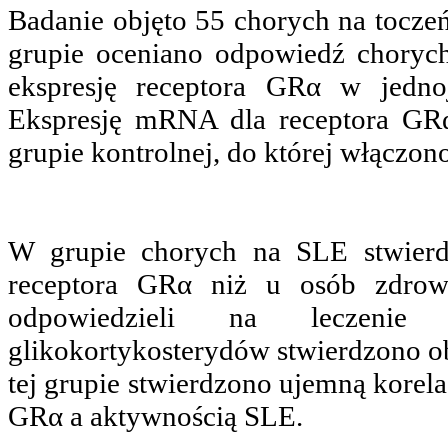
Badanie objęto 55 chorych na tocz
grupie oceniano odpowiedź chorych 
ekspresję receptora GRα w jedno
Ekspresję mRNA dla receptora GR
grupie kontrolnej, do której włączo
W grupie chorych na SLE stwierd
receptora GRα niż u osób zdrow
odpowiedzieli na leczenie 
glikokortykosterydów stwierdzono ob
tej grupie stwierdzono ujemną korel
GRα a aktywnością SLE.