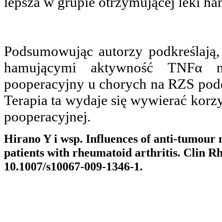
lepsza w grupie otrzymującej leki 
Podsumowując autorzy podkreślają,
hamującymi aktywność TNFα ni
pooperacyjny u chorych na RZS po
Terapia ta wydaje się wywierać korz
pooperacyjnej.
Hirano Y i wsp. Influences of anti-tumour 
patients with rheumatoid arthritis. Clin R
10.1007/s10067-009-1346-1.