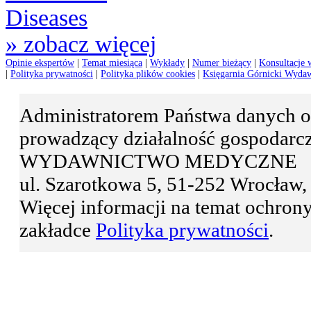
» zobacz więcej
Opinie ekspertów
|
Temat miesiąca
|
Wykłady
|
Numer bieżący
|
Konsultacje 
|
Polityka prywatności
|
Polityka plików cookies
|
Księgarnia Górnicki Wyda
Administratorem Państwa danyc
prowadzący działalność gospodar
WYDAWNICTWO MEDYCZNE
ul. Szarotkowa 5, 51-252 Wrocła
Więcej informacji na temat ochro
zakładce
Polityka prywatności
.