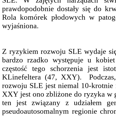
prawdopodobnie dostały się do kr
Rola komórek płodowych w patoge
wyjaśniona.
Z ryzykiem rozwoju SLE wydaje si
bardzo rzadko występuje u kobiet
częstość tego schorzenia jest is
KLinefeltera (47, XXY). Podczas
rozwoju SLE jest niemal 10-krotnie 
XXY jest ono zbliżone do ryzyka w g
ten jest związany z udziałem g
pseudoautosomalnym regionie chr