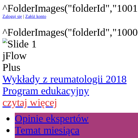
^FolderImages("folderId","1001
Zaloguj się
|
Załóż konto
^FolderImages("folderId","1000
Wykłady z reumatologii 2018
Program edukacyjny
czytaj więcej
Opinie ekspertów
Temat miesiąca