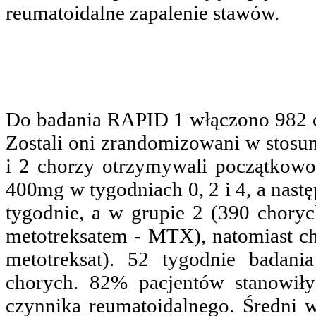
reumatoidalne zapalenie stawów.
Do badania RAPID 1 włączono 982 c
Zostali oni zrandomizowani w stosun
i 2 chorzy otrzymywali początkow
400mg w tygodniach 0, 2 i 4, a nast
tygodnie, a w grupie 2 (390 chory
metotreksatem - MTX), natomiast ch
metotreksat). 52 tygodnie badan
chorych. 82% pacjentów stanowił
czynnika reumatoidalnego. Średni w