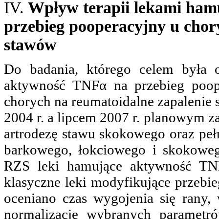
IV.
Wpływ terapii lekami ham
przebieg pooperacyjny u chor
stawów
Do badania, którego celem była 
aktywność TNFα na przebieg poope
chorych na reumatoidalne zapaleni
2004 r. a lipcem 2007 r. planowym
artrodezę stawu skokowego oraz peł
barkowego, łokciowego i skokoweg
RZS leki hamujące aktywność TNFα
klasyczne leki modyfikujące przeb
oceniano czas wygojenia się rany,
normalizację wybranych parametró