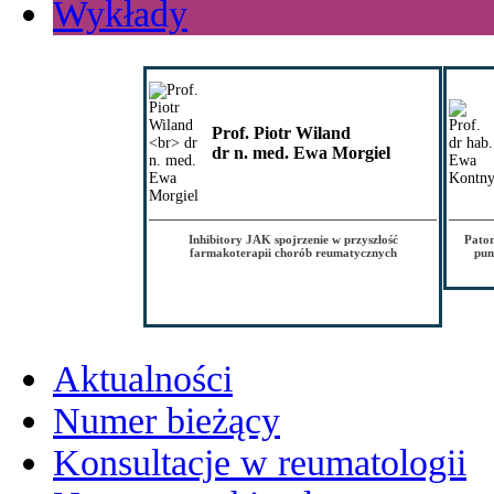
Wykłady
Prof. Piotr Wiland
dr n. med. Ewa Morgiel
Inhibitory JAK spojrzenie w przyszłość
Patom
farmakoterapii chorób reumatycznych
pun
Aktualności
Numer bieżący
Konsultacje w reumatologii