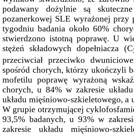
podawany dożylnie są skuteczn
pozanerkowej SLE wyrażonej prz
tygodniu badania około 60% chory
stwierdzono istotną poprawę. U wi
stężeń składowych dopełniacza (C
przeciwciał przeciwko dwunicio
spośród chorych, którzy ukończyli 
mofetilu poprawę wyrażoną wskaź
chorych, u 84% w zakresie układ
układu mięśniowo-szkieletowego, a
W grupie otrzymującej cyklofosfam
93,5% badanych, u 93% w zakresi
zakresie układu mięśniowo-szk