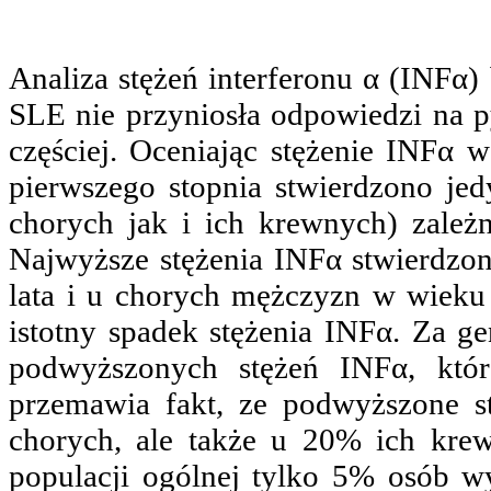
Analiza stężeń interferonu α (INFα
SLE nie przyniosła odpowiedzi na py
częściej. Oceniając stężenie INFα
pierwszego stopnia stwierdzono je
chorych jak i ich krewnych) zale
Najwyższe stężenia INFα stwierdzo
lata i u chorych mężczyzn w wieku 
istotny spadek stężenia INFα. Za 
podwyższonych stężeń INFα, kt
przemawia fakt, ze podwyższone s
chorych, ale także u 20% ich kre
populacji ogólnej tylko 5% osób w