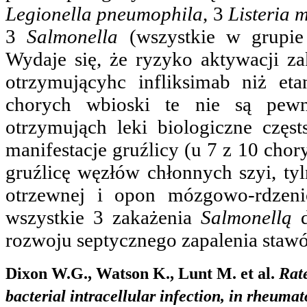
Legionella pneumophila
, 3
Listeria 
3
Salmonella
(wszystkie w grupie
Wydaje się, że ryzyko aktywacji z
otrzymującyhc infliksimab niż eta
chorych wbioski te nie są pewn
otrzymująch leki biologiczne częs
manifestacje gruźlicy (u 7 z 10 chor
gruźlicę węzłów chłonnych szyi, ty
otrzewnej i opon mózgowo-rdzen
wszystkie 3 zakażenia
Salmonellą
d
rozwoju septycznego zapalenia staw
Dixon W.G., Watson K., Lunt M. et al.
Rate
bacterial intracellular infection, in rheumat