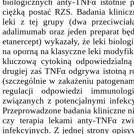
biologicznych anty-TNFα istotnie 
ciężką postać RZS. Badania klinicz
leki z tej grupy (dwa przeciwcia
adalimumab oraz jeden preparat bę
etanercept) wykazały, że leki biolo
na oporną na klasyczne leki modyfik
kluczową cytokiną odpowiedzialn
drugiej zaś TNFα odgrywa istotną
(szczególnie w zakażeniu patogen
regulacji odpowiedzi immunolog
związanych z potencjalnymi infekcy
Przeprowadzone badania kliniczne ni
czy terapia lekami anty-TNFα zw
infekcyjnych. Z jednej strony opis