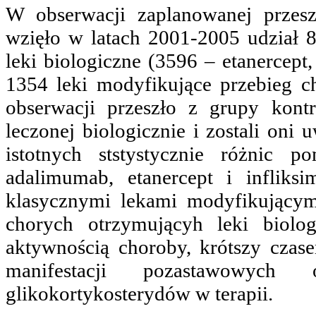
W obserwacji zaplanowanej przes
wzięło w latach 2001-2005 udział 
leki biologiczne (3596 – etanercept
1354 leki modyfikujące przebieg c
obserwacji przeszło z grupy kon
leczonej biologicznie i zostali on
istotnych ststystycznie różnic 
adalimumab, etanercept i infliks
klasycznymi lekami modyfikującym
chorych otrzymującyh leki biolog
aktywnością choroby, krótszy cza
manifestacji pozastawowych 
glikokortykosterydów w terapii.