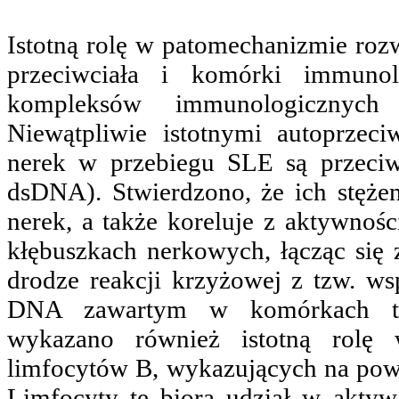
Istotną rolę w patomechanizmie roz
przeciwciała i komórki immunol
kompleksów immunologicznych 
Niewątpliwie istotnymi autoprzec
nerek w przebiegu SLE są przeci
dsDNA). Stwierdzono, że ich stęże
nerek, a także koreluje z aktywnośc
kłębuszkach nerkowych, łącząc si
drodze reakcji krzyżowej z tzw. w
DNA zawartym w komórkach two
wykazano również istotną rolę 
limfocytów B, wykazujących na powi
Limfocyty te biorą udział w aktyw