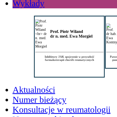
Wykłady
Prof. Piotr Wiland
dr n. med. Ewa Morgiel
Inhibitory JAK spojrzenie w przyszłość
Patom
farmakoterapii chorób reumatycznych
pun
Aktualności
Numer bieżący
Konsultacje w reumatologii