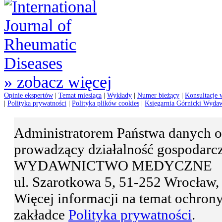
» zobacz więcej
Opinie ekspertów
|
Temat miesiąca
|
Wykłady
|
Numer bieżący
|
Konsultacje 
|
Polityka prywatności
|
Polityka plików cookies
|
Księgarnia Górnicki Wyda
Administratorem Państwa danyc
prowadzący działalność gospodar
WYDAWNICTWO MEDYCZNE
ul. Szarotkowa 5, 51-252 Wrocła
Więcej informacji na temat ochro
zakładce
Polityka prywatności
.