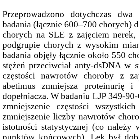
Przeprowadzono dotychczas dwa 
badania (łącznie 600–700 chorych) d
chorych na SLE z zajęciem nerek, 
podgrupie chorych z wysokim mia
badania objęły łącznie około 550 ch
stężeń przeciwciał anty-dsDNA w s
częstości nawrotów choroby z za
abetimus zmniejsza proteinurię 
dopełniacza. W badaniu LJP 349-90-0
zmniejszenie częstości wszystki
zmniejszenie liczby nawrotów chor
istotności statystycznej (co nale
punktów końcowych). Lek był dobr