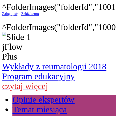
^FolderImages("folderId","1001
Zaloguj się
|
Załóż konto
^FolderImages("folderId","1000
Wykłady z reumatologii 2018
Program edukacyjny
czytaj więcej
Opinie ekspertów
Temat miesiąca