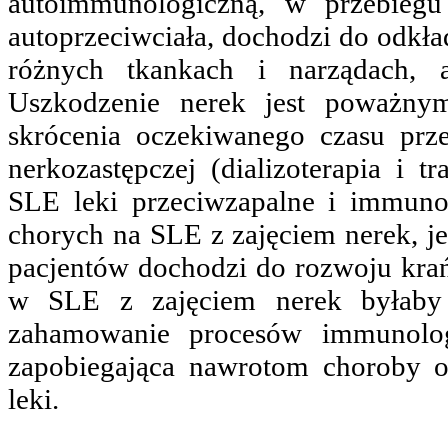
autoimmunologiczną, w przebiegu
autoprzeciwciała, dochodzi do odk
różnych tkankach i narządach, 
Uszkodzenie nerek jest poważn
skrócenia oczekiwanego czasu prz
nerkozastępczej (dializoterapia i t
SLE leki przeciwzapalne i immuno
chorych na SLE z zajęciem nerek, j
pacjentów dochodzi do rozwoju krań
w SLE z zajęciem nerek byłaby b
zahamowanie procesów immunologi
zapobiegająca nawrotom choroby o
leki.