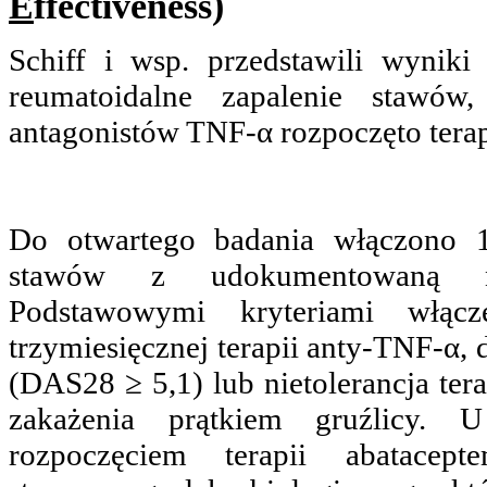
E
ffectiveness)
Schiff i wsp. przedstawili wyniki
reumatoidalne zapalenie stawów
antagonistów TNF-α rozpoczęto terap
Do otwartego badania włączono 1
stawów z udokumentowaną nie
Podstawowymi kryteriami włącz
trzymiesięcznej terapii anty-TNF-α, 
(DAS28 ≥ 5,1) lub nietolerancja ter
zakażenia prątkiem gruźlicy.
rozpoczęciem terapii abatacep