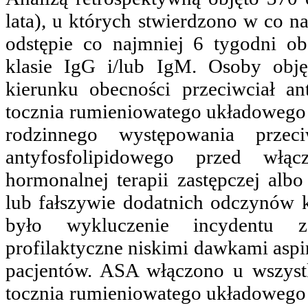
lata), u których stwierdzono w co
odstępie co najmniej 6 tygodni ob
klasie IgG i/lub IgM. Osoby obj
kierunku obecności przeciwciał an
tocznia rumieniowatego układowego l
rodzinnego występowania przeci
antyfosfolipidowego przed włąc
hormonalnej terapii zastępczej al
lub fałszywie dodatnich odczynów 
było wykluczenie incydentu 
profilaktyczne niskimi dawkami asp
pacjentów. ASA włączono u wszyst
tocznia rumieniowatego układowego l