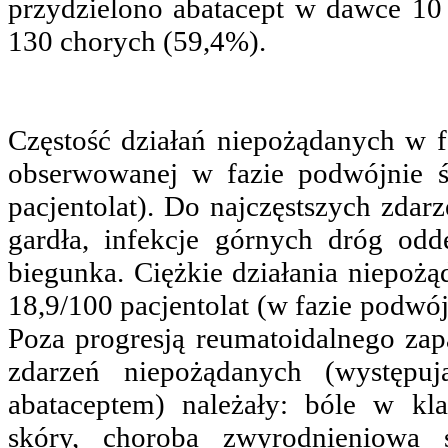
przydzielono abatacept w dawce 10 
130 chorych (59,4%).
Częstość działań niepożądanych w f
obserwowanej w fazie podwójnie śl
pacjentolat). Do najczęstszych zdar
gardła, infekcje górnych dróg odd
biegunka. Ciężkie działania niepożąd
18,9/100 pacjentolat (w fazie podwójn
Poza progresją reumatoidalnego za
zdarzeń niepożądanych (występ
abataceptem) należały: bóle w kl
skóry, choroba zwyrodnieniowa 