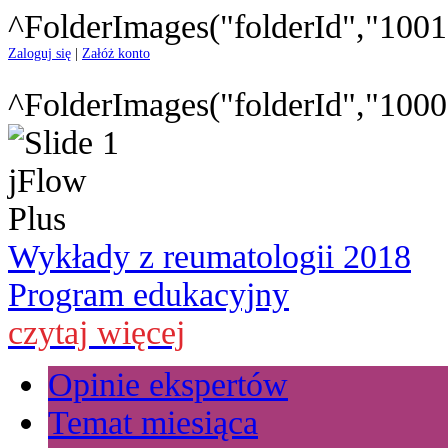
^FolderImages("folderId","1001
Zaloguj się
|
Załóż konto
^FolderImages("folderId","1000
Wykłady z reumatologii 2018
Program edukacyjny
czytaj więcej
Opinie ekspertów
Temat miesiąca