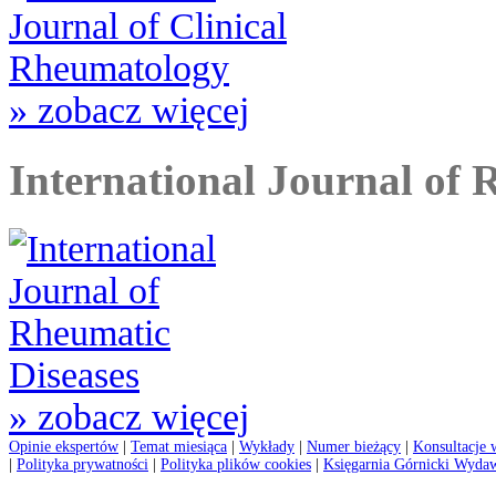
» zobacz więcej
International Journal of 
» zobacz więcej
Opinie ekspertów
|
Temat miesiąca
|
Wykłady
|
Numer bieżący
|
Konsultacje 
|
Polityka prywatności
|
Polityka plików cookies
|
Księgarnia Górnicki Wyda