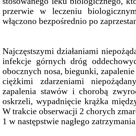
stosowanego leku biologicznego, kt
przerwie w leczeniu biologiczny
włączono bezpośrednio po zaprzestan
Najczęstszymi działaniami niepoż
infekcje górnych dróg oddechowyc
obocznych nosa, biegunki, zapalenie 
ciężkimi zdarzeniami niepożądan
zapalenia stawów i chorobą zwyro
oskrzeli, wypadnięcie krążka międ
W trakcie obserwacji 2 chorych zmarł
1 w następstwie nagłego zatrzymania