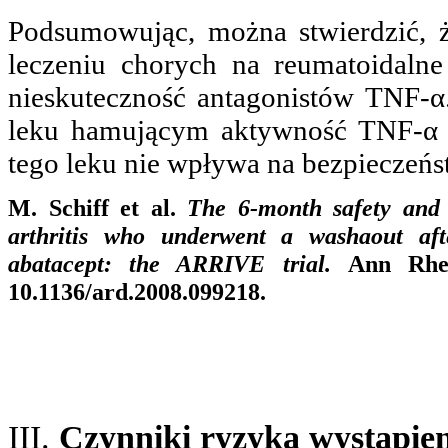
Podsumowując, można stwierdzić, ż
leczeniu chorych na reumatoidalne
nieskuteczność antagonistów TNF-α
leku hamującym aktywność TNF-α 
tego leku nie wpływa na bezpieczeńst
M. Schiff et al.
The 6-month safety and e
arthritis who underwent a washaout aft
abatacept: the ARRIVE trial.
Ann Rhe
10.1136/ard.2008.099218.
III.
Czynniki ryzyka wystąpien