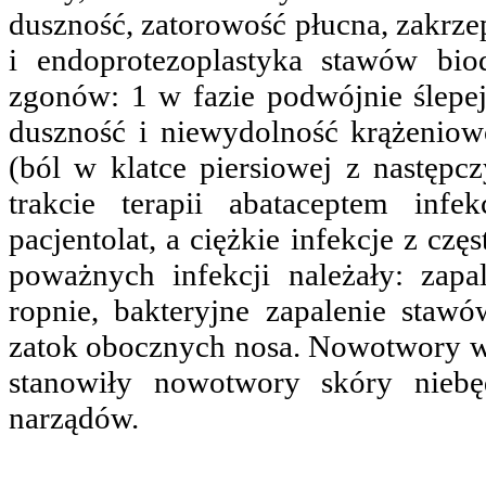
duszność, zatorowość płucna, zakrze
i endoprotezoplastyka stawów bi
zgonów: 1 w fazie podwójnie ślepej 
duszność i niewydolność krążeniow
(ból w klatce piersiowej z następ
trakcie terapii abataceptem inf
pacjentolat, a ciężkie infekcje z czę
poważnych infekcji należały: zapa
ropnie, bakteryjne zapalenie stawó
zatok obocznych nosa. Nowotwory wys
stanowiły nowotwory skóry niebę
narządów.