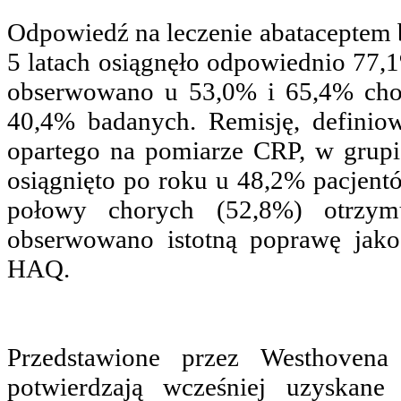
Odpowiedź na leczenie abataceptem 
5 latach osiągnęło odpowiednio 7
obserwowano u 53,0% i 65,4% cho
40,4% badanych. Remisję, defini
opartego na pomiarze CRP, w grup
osiągnięto po roku u 48,2% pacjent
połowy chorych (52,8%) otrzy
obserwowano istotną poprawę jak
HAQ.
Przedstawione przez Westhovena 
potwierdzają wcześniej uzyskane