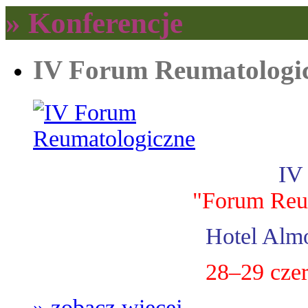
» Konferencje
IV Forum Reumatologi
IV
"Forum Reu
Hotel Almo
28–29 cze
» zobacz więcej