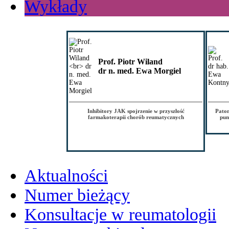
Wykłady
Prof. Piotr Wiland
dr n. med. Ewa Morgiel
Inhibitory JAK spojrzenie w przyszłość
Patom
farmakoterapii chorób reumatycznych
pun
Aktualności
Numer bieżący
Konsultacje w reumatologii