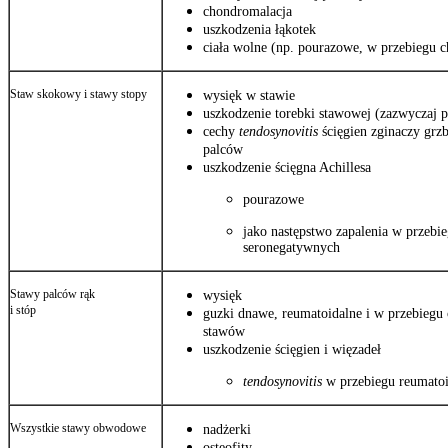
chondromalacja
uszkodzenia łąkotek
ciała wolne (np. pourazowe, w przebiegu 
Staw skokowy i stawy stopy
wysięk w stawie
uszkodzenie torebki stawowej (zazwyczaj 
cechy
tendosynovitis
ścięgien zginaczy gr
palców
uszkodzenie ścięgna Achillesa
pourazowe
jako następstwo zapalenia w przebie
seronegatywnych
Stawy palców rąk
wysięk
i stóp
guzki dnawe, reumatoidalne i w przebiegu
stawów
uszkodzenie ścięgien i więzadeł
tendosynovitis
w przebiegu reumatoi
Wszystkie stawy obwodowe
nadżerki
osteofity