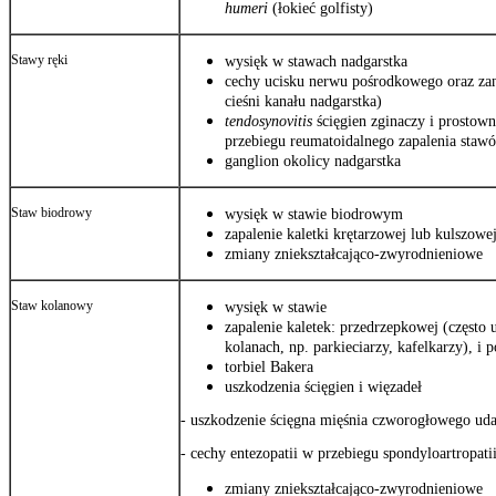
humeri
(łokieć golfisty)
Stawy ręki
wysięk w stawach nadgarstka
cechy ucisku nerwu pośrodkowego oraz zan
cieśni kanału nadgarstka)
tendosynovitis
ścięgien zginaczy i prostow
przebiegu reumatoidalnego zapalenia staw
ganglion okolicy nadgarstka
Staw biodrowy
wysięk w stawie biodrowym
zapalenie kaletki krętarzowej lub kulszowe
zmiany zniekształcająco-zwyrodnieniowe
Staw kolanowy
wysięk w stawie
zapalenie kaletek: przedrzepkowej (często
kolanach, np. parkieciarzy, kafelkarzy), i
torbiel Bakera
uszkodzenia ścięgien i więzadeł
- uszkodzenie ścięgna mięśnia czworogłowego ud
- cechy entezopatii w przebiegu spondyloartropat
zmiany zniekształcająco-zwyrodnieniowe