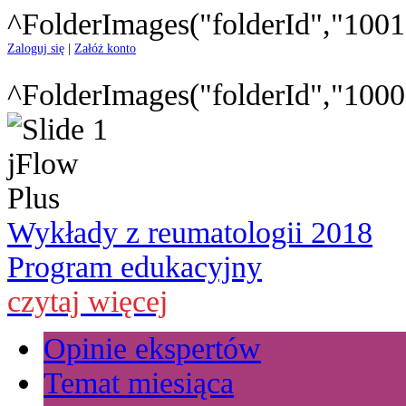
^FolderImages("folderId","1001
Zaloguj się
|
Załóż konto
^FolderImages("folderId","1000
Wykłady z reumatologii 2018
Program edukacyjny
czytaj więcej
Opinie ekspertów
Temat miesiąca