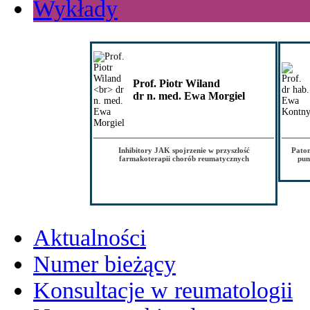
Wykłady
Prof. Piotr Wiland
dr n. med. Ewa Morgiel
Inhibitory JAK spojrzenie w przyszłość
Patom
farmakoterapii chorób reumatycznych
pun
Aktualności
Numer bieżący
Konsultacje w reumatologii