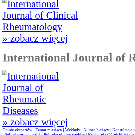
» zobacz więcej
International Journal of 
» zobacz więcej
Opinie ekspertów
|
Temat miesiąca
|
Wykłady
|
Numer bieżący
|
Konsultacje 
|
Polityka prywatności
|
Polityka plików cookies
|
Księgarnia Górnicki Wyda