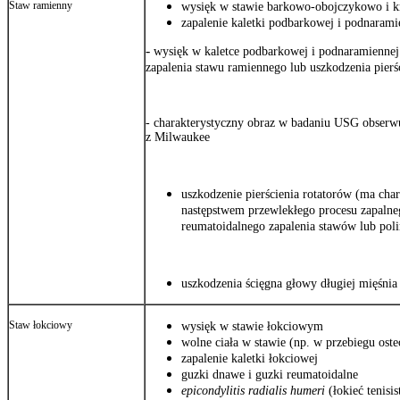
Staw ramienny
wysięk w stawie barkowo-obojczykowo i 
zapalenie kaletki podbarkowej i podnarami
-
wysięk w kaletce podbarkowej i podnaramienne
zapalenia stawu ramiennego lub uszkodzenia pierś
-
charakterystyczny obraz w badaniu USG obserw
z Milwaukee
uszkodzenie pierścienia rotatorów (ma char
następstwem przewlekłego procesu zapalne
reumatoidalnego zapalenia stawów lub poli
uszkodzenia ścięgna głowy długiej mięśni
Staw łokciowy
wysięk w stawie łokciowym
wolne ciała w stawie (np. w przebiegu ost
zapalenie kaletki łokciowej
guzki dnawe i guzki reumatoidalne
epicondylitis radialis humeri
(łokieć tenisis